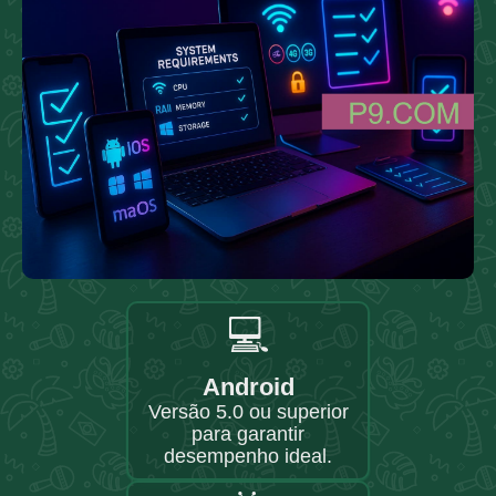
💻
Android
Versão 5.0 ou superior
para garantir
desempenho ideal.