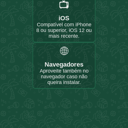
📺
iOS
Compatível com iPhone
8 ou superior, iOS 12 ou
mais recente.
🌐
Navegadores
Aproveite também no
navegador caso não
queira instalar.